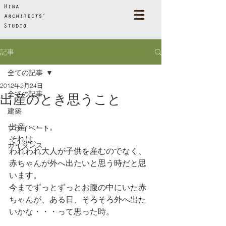
記事
全ての記事
2012年2月24日
全ての記事
出産のとき思うこと
建築
出産・・・。
プライベート
それは、
ガイダンス
われわれ大人が子供を産むのでなく、
赤ちゃんが外へ出たいと思う時だと思
います。
今までずっとずっとお腹の中にいた赤
ちゃんが、ある日、そろそろ外へ出た
いかな・・・って思った時。