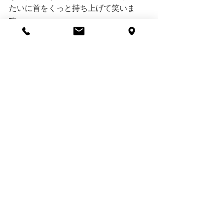
たいに首をくっと持ち上げて笑いま
す。
100円で購入したキューピーさんは、私
たち家族のとっても大切な宝物になり
ました。
すべて表示
最新記事