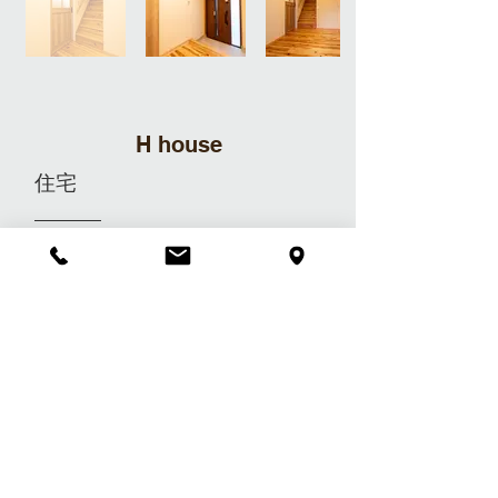
H house
住宅
所在地 ：京都市山科区
規模構造：木造2階建
建築面積： 61.27㎡
延べ面積： 97.70㎡
数回の増築を重ねていたため、部屋が
細かく区切られ動線がバラバラになっ
ていましたが、利用状況を考え、シン
プルな動線としました。
​構造体と屋根以外を全てやり替える、
フルリノベーションとなりました。