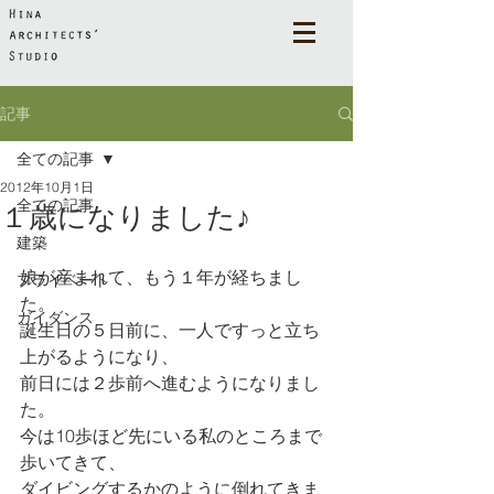
記事
全ての記事
2012年10月1日
全ての記事
１歳になりました♪
建築
娘が産まれて、もう１年が経ちまし
プライベート
た。
ガイダンス
誕生日の５日前に、一人ですっと立ち
上がるようになり、
前日には２歩前へ進むようになりまし
た。
今は10歩ほど先にいる私のところまで
歩いてきて、
ダイビングするかのように倒れてきま