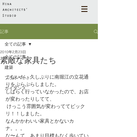
記事
全ての記事
2010年2月23日
全ての記事
素敵な家具たち
建築
こないだ、久しぶりに南堀江の立花通
プライベート
りをぷらぷらしました。
ガイダンス
しばらく行っていなかったので、お店
が変わったりしてて、
 けっこう雰囲気が変わっててビック
リ！！しました。
なんかかわいい家具とかないカ
ナ。。。
な〜んて、あまり目標もなく歩いてい