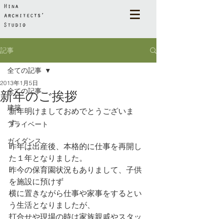
記事
全ての記事
2013年1月5日
全ての記事
新年のご挨拶
建築
新年明けましておめでとうございま
す。
プライベート
ガイダンス
昨年は出産後、本格的に仕事を再開し
た１年となりました。
昨今の保育園状況もありまして、子供
を施設に預けず
横に置きながら仕事や家事をするとい
う生活となりましたが、
打合せや現場の時は家族親戚やスタッ