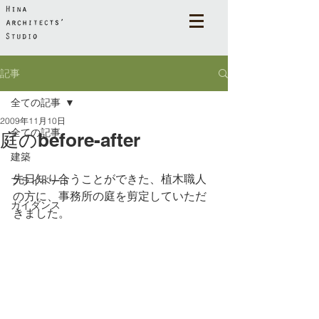
記事
全ての記事
2009年11月10日
全ての記事
庭のbefore-after
建築
先日知り合うことができた、植木職人
プライベート
の方に、事務所の庭を剪定していただ
ガイダンス
きました。