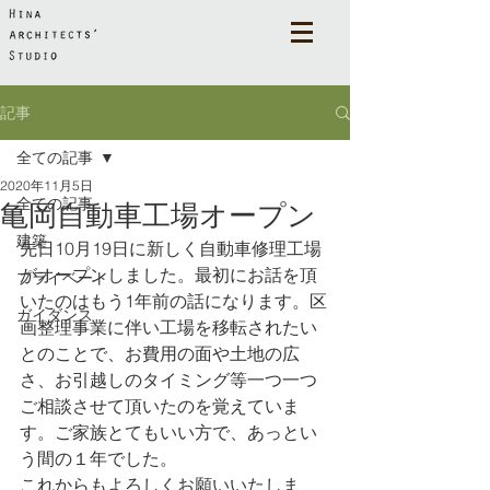
記事
全ての記事
2020年11月5日
全ての記事
亀岡自動車工場オープン
建築
先日10月19日に新しく自動車修理工場
がオープンしました。最初にお話を頂
プライベート
いたのはもう1年前の話になります。区
ガイダンス
画整理事業に伴い工場を移転されたい
とのことで、お費用の面や土地の広
さ、お引越しのタイミング等一つ一つ
ご相談させて頂いたのを覚えていま
す。ご家族とてもいい方で、あっとい
う間の１年でした。
これからもよろしくお願いいたしま