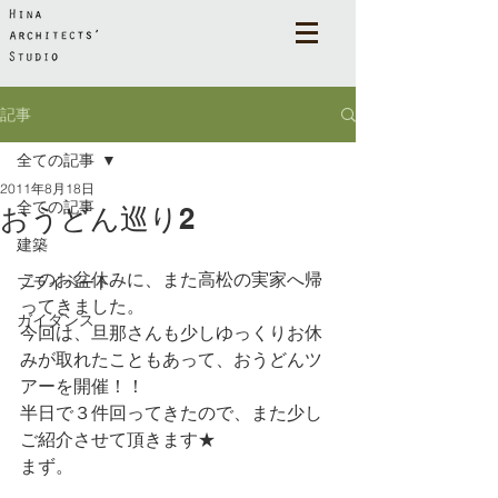
記事
全ての記事
2011年8月18日
全ての記事
おうどん巡り2
建築
このお盆休みに、また高松の実家へ帰
プライベート
ってきました。
ガイダンス
今回は、旦那さんも少しゆっくりお休
みが取れたこともあって、おうどんツ
アーを開催！！
半日で３件回ってきたので、また少し
ご紹介させて頂きます★
まず。